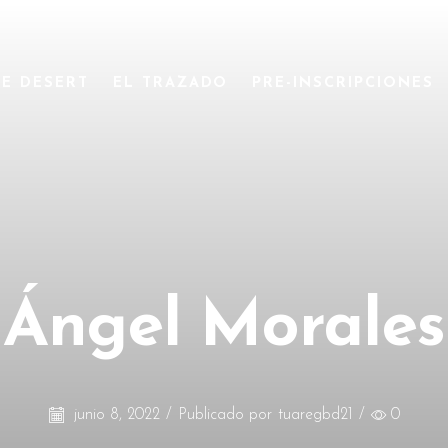
KE DESERT
EL TRAZADO
PRE-INSCRIPCIONES
Ángel Morales
junio 8, 2022
/
Publicado por
tuaregbd21
/
0