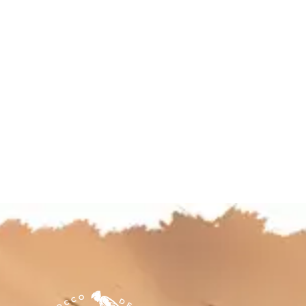
mayo 27, 2022
Última etapa de la Tuareg Bike Desert, una
de las mas bonitas del trazado por su
fantástico final. Han sido muchos días de
convivencia y...
Sigue Leyendo