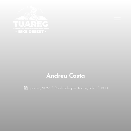
Andreu Costa
junio 8, 2022
/
Publicado por
tuaregbd21
/
0